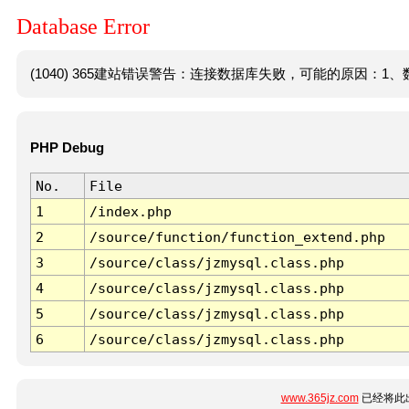
Database Error
(1040) 365建站错误警告：连接数据库失败，可能的原因：1、数
PHP Debug
No.
File
1
/index.php
2
/source/function/function_extend.php
3
/source/class/jzmysql.class.php
4
/source/class/jzmysql.class.php
5
/source/class/jzmysql.class.php
6
/source/class/jzmysql.class.php
www.365jz.com
已经将此