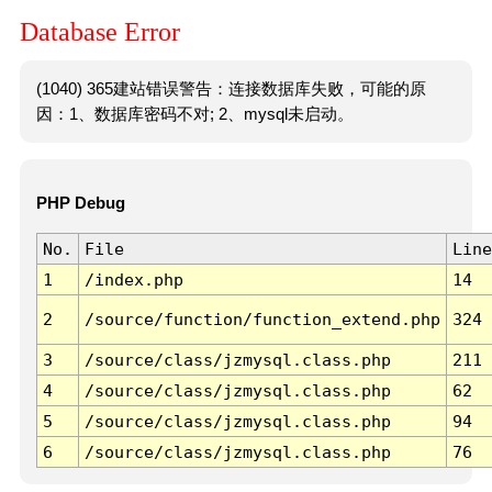
Database Error
(1040) 365建站错误警告：连接数据库失败，可能的原
因：1、数据库密码不对; 2、mysql未启动。
PHP Debug
No.
File
Line
1
/index.php
14
2
/source/function/function_extend.php
324
3
/source/class/jzmysql.class.php
211
4
/source/class/jzmysql.class.php
62
5
/source/class/jzmysql.class.php
94
6
/source/class/jzmysql.class.php
76