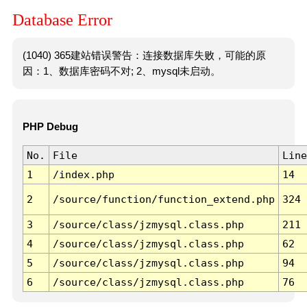
Database Error
(1040) 365建站错误警告：连接数据库失败，可能的原
因：1、数据库密码不对; 2、mysql未启动。
PHP Debug
No.
File
Line
1
/index.php
14
2
/source/function/function_extend.php
324
3
/source/class/jzmysql.class.php
211
4
/source/class/jzmysql.class.php
62
5
/source/class/jzmysql.class.php
94
6
/source/class/jzmysql.class.php
76