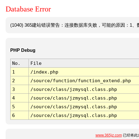
Database Error
(1040) 365建站错误警告：连接数据库失败，可能的原因：1、数
PHP Debug
No.
File
1
/index.php
2
/source/function/function_extend.php
3
/source/class/jzmysql.class.php
4
/source/class/jzmysql.class.php
5
/source/class/jzmysql.class.php
6
/source/class/jzmysql.class.php
www.365jz.com
已经将此