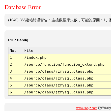
Database Error
(1040) 365建站错误警告：连接数据库失败，可能的原因：1、数
PHP Debug
No.
File
1
/index.php
2
/source/function/function_extend.php
3
/source/class/jzmysql.class.php
4
/source/class/jzmysql.class.php
5
/source/class/jzmysql.class.php
6
/source/class/jzmysql.class.php
www.365jz.com
已经将此