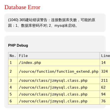
Database Error
(1040) 365建站错误警告：连接数据库失败，可能的原
因：1、数据库密码不对; 2、mysql未启动。
PHP Debug
No.
File
Line
1
/index.php
14
2
/source/function/function_extend.php
324
3
/source/class/jzmysql.class.php
211
4
/source/class/jzmysql.class.php
62
5
/source/class/jzmysql.class.php
94
6
/source/class/jzmysql.class.php
76