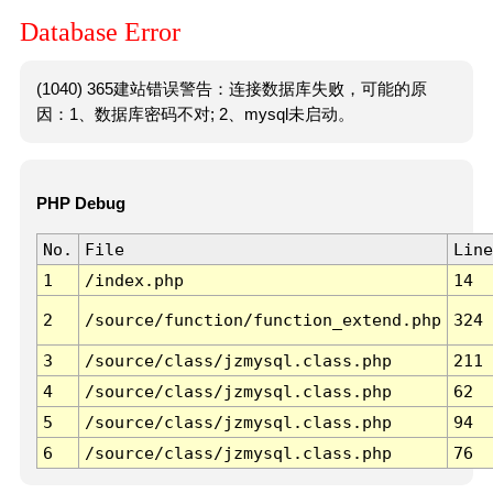
Database Error
(1040) 365建站错误警告：连接数据库失败，可能的原
因：1、数据库密码不对; 2、mysql未启动。
PHP Debug
No.
File
Line
1
/index.php
14
2
/source/function/function_extend.php
324
3
/source/class/jzmysql.class.php
211
4
/source/class/jzmysql.class.php
62
5
/source/class/jzmysql.class.php
94
6
/source/class/jzmysql.class.php
76