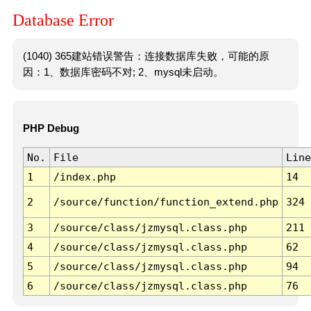
Database Error
(1040) 365建站错误警告：连接数据库失败，可能的原
因：1、数据库密码不对; 2、mysql未启动。
PHP Debug
No.
File
Line
1
/index.php
14
2
/source/function/function_extend.php
324
3
/source/class/jzmysql.class.php
211
4
/source/class/jzmysql.class.php
62
5
/source/class/jzmysql.class.php
94
6
/source/class/jzmysql.class.php
76