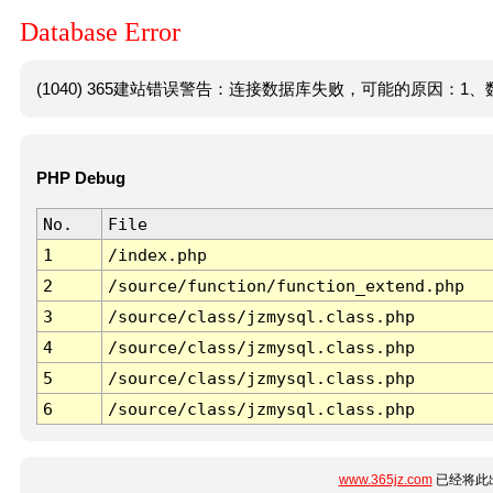
Database Error
(1040) 365建站错误警告：连接数据库失败，可能的原因：1、数
PHP Debug
No.
File
1
/index.php
2
/source/function/function_extend.php
3
/source/class/jzmysql.class.php
4
/source/class/jzmysql.class.php
5
/source/class/jzmysql.class.php
6
/source/class/jzmysql.class.php
www.365jz.com
已经将此