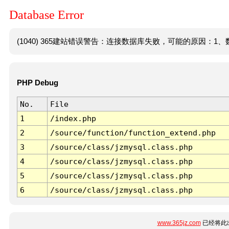
Database Error
(1040) 365建站错误警告：连接数据库失败，可能的原因：1、数
PHP Debug
No.
File
1
/index.php
2
/source/function/function_extend.php
3
/source/class/jzmysql.class.php
4
/source/class/jzmysql.class.php
5
/source/class/jzmysql.class.php
6
/source/class/jzmysql.class.php
www.365jz.com
已经将此