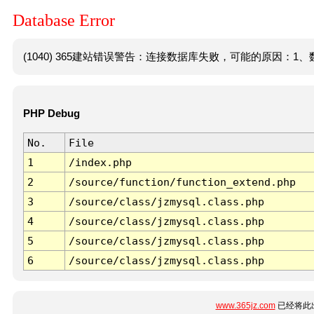
Database Error
(1040) 365建站错误警告：连接数据库失败，可能的原因：1、数
PHP Debug
No.
File
1
/index.php
2
/source/function/function_extend.php
3
/source/class/jzmysql.class.php
4
/source/class/jzmysql.class.php
5
/source/class/jzmysql.class.php
6
/source/class/jzmysql.class.php
www.365jz.com
已经将此