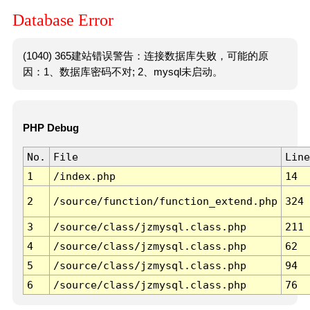
Database Error
(1040) 365建站错误警告：连接数据库失败，可能的原
因：1、数据库密码不对; 2、mysql未启动。
PHP Debug
No.
File
Line
1
/index.php
14
2
/source/function/function_extend.php
324
3
/source/class/jzmysql.class.php
211
4
/source/class/jzmysql.class.php
62
5
/source/class/jzmysql.class.php
94
6
/source/class/jzmysql.class.php
76