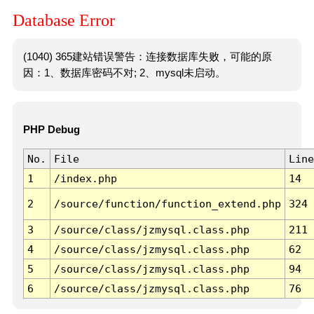
Database Error
(1040) 365建站错误警告：连接数据库失败，可能的原
因：1、数据库密码不对; 2、mysql未启动。
PHP Debug
No.
File
Line
1
/index.php
14
2
/source/function/function_extend.php
324
3
/source/class/jzmysql.class.php
211
4
/source/class/jzmysql.class.php
62
5
/source/class/jzmysql.class.php
94
6
/source/class/jzmysql.class.php
76