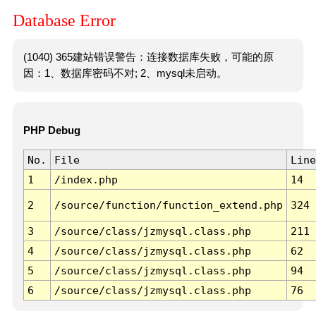
Database Error
(1040) 365建站错误警告：连接数据库失败，可能的原
因：1、数据库密码不对; 2、mysql未启动。
PHP Debug
No.
File
Line
1
/index.php
14
2
/source/function/function_extend.php
324
3
/source/class/jzmysql.class.php
211
4
/source/class/jzmysql.class.php
62
5
/source/class/jzmysql.class.php
94
6
/source/class/jzmysql.class.php
76