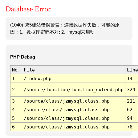
Database Error
(1040) 365建站错误警告：连接数据库失败，可能的原
因：1、数据库密码不对; 2、mysql未启动。
PHP Debug
No.
File
Line
1
/index.php
14
2
/source/function/function_extend.php
324
3
/source/class/jzmysql.class.php
211
4
/source/class/jzmysql.class.php
62
5
/source/class/jzmysql.class.php
94
6
/source/class/jzmysql.class.php
76