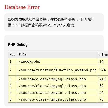
Database Error
(1040) 365建站错误警告：连接数据库失败，可能的原
因：1、数据库密码不对; 2、mysql未启动。
PHP Debug
No.
File
Line
1
/index.php
14
2
/source/function/function_extend.php
324
3
/source/class/jzmysql.class.php
211
4
/source/class/jzmysql.class.php
62
5
/source/class/jzmysql.class.php
94
6
/source/class/jzmysql.class.php
76