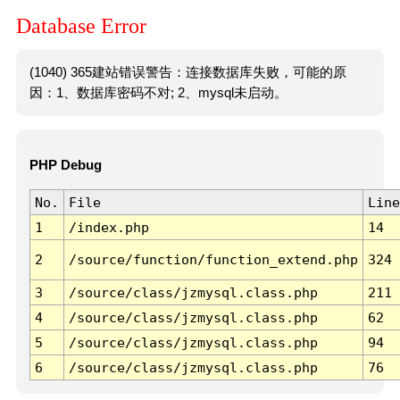
Database Error
(1040) 365建站错误警告：连接数据库失败，可能的原
因：1、数据库密码不对; 2、mysql未启动。
PHP Debug
No.
File
Line
1
/index.php
14
2
/source/function/function_extend.php
324
3
/source/class/jzmysql.class.php
211
4
/source/class/jzmysql.class.php
62
5
/source/class/jzmysql.class.php
94
6
/source/class/jzmysql.class.php
76