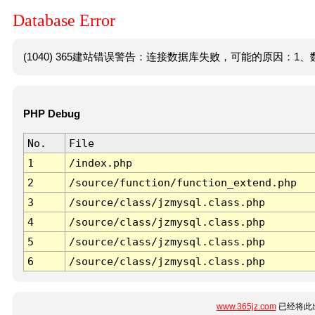
Database Error
(1040) 365建站错误警告：连接数据库失败，可能的原因：1、数
PHP Debug
No.
File
1
/index.php
2
/source/function/function_extend.php
3
/source/class/jzmysql.class.php
4
/source/class/jzmysql.class.php
5
/source/class/jzmysql.class.php
6
/source/class/jzmysql.class.php
www.365jz.com
已经将此