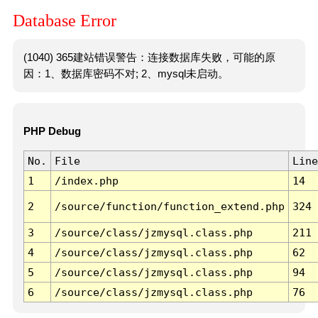
Database Error
(1040) 365建站错误警告：连接数据库失败，可能的原
因：1、数据库密码不对; 2、mysql未启动。
PHP Debug
No.
File
Line
1
/index.php
14
2
/source/function/function_extend.php
324
3
/source/class/jzmysql.class.php
211
4
/source/class/jzmysql.class.php
62
5
/source/class/jzmysql.class.php
94
6
/source/class/jzmysql.class.php
76