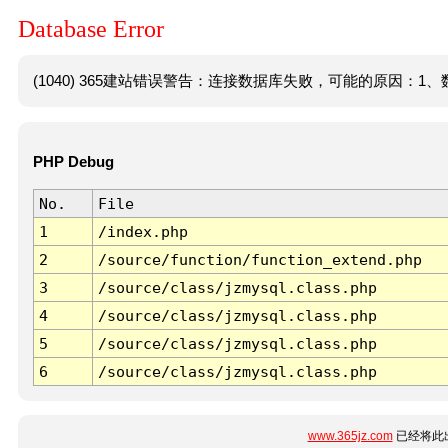
Database Error
(1040) 365建站错误警告：连接数据库失败，可能的原因：1、数
PHP Debug
No.
File
1
/index.php
2
/source/function/function_extend.php
3
/source/class/jzmysql.class.php
4
/source/class/jzmysql.class.php
5
/source/class/jzmysql.class.php
6
/source/class/jzmysql.class.php
www.365jz.com
已经将此