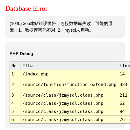
Database Error
(1040) 365建站错误警告：连接数据库失败，可能的原
因：1、数据库密码不对; 2、mysql未启动。
PHP Debug
No.
File
Line
1
/index.php
14
2
/source/function/function_extend.php
324
3
/source/class/jzmysql.class.php
211
4
/source/class/jzmysql.class.php
62
5
/source/class/jzmysql.class.php
94
6
/source/class/jzmysql.class.php
76