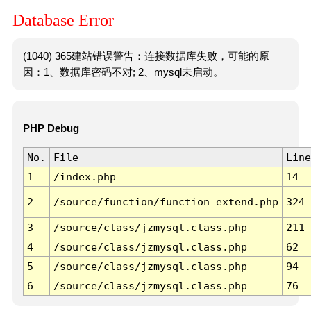
Database Error
(1040) 365建站错误警告：连接数据库失败，可能的原
因：1、数据库密码不对; 2、mysql未启动。
PHP Debug
No.
File
Line
1
/index.php
14
2
/source/function/function_extend.php
324
3
/source/class/jzmysql.class.php
211
4
/source/class/jzmysql.class.php
62
5
/source/class/jzmysql.class.php
94
6
/source/class/jzmysql.class.php
76