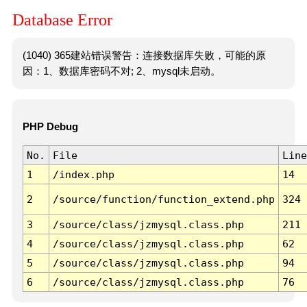
Database Error
(1040) 365建站错误警告：连接数据库失败，可能的原
因：1、数据库密码不对; 2、mysql未启动。
PHP Debug
No.
File
Line
1
/index.php
14
2
/source/function/function_extend.php
324
3
/source/class/jzmysql.class.php
211
4
/source/class/jzmysql.class.php
62
5
/source/class/jzmysql.class.php
94
6
/source/class/jzmysql.class.php
76