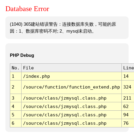
Database Error
(1040) 365建站错误警告：连接数据库失败，可能的原
因：1、数据库密码不对; 2、mysql未启动。
PHP Debug
No.
File
Line
1
/index.php
14
2
/source/function/function_extend.php
324
3
/source/class/jzmysql.class.php
211
4
/source/class/jzmysql.class.php
62
5
/source/class/jzmysql.class.php
94
6
/source/class/jzmysql.class.php
76