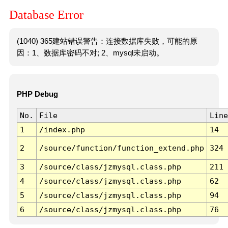
Database Error
(1040) 365建站错误警告：连接数据库失败，可能的原
因：1、数据库密码不对; 2、mysql未启动。
PHP Debug
No.
File
Line
1
/index.php
14
2
/source/function/function_extend.php
324
3
/source/class/jzmysql.class.php
211
4
/source/class/jzmysql.class.php
62
5
/source/class/jzmysql.class.php
94
6
/source/class/jzmysql.class.php
76