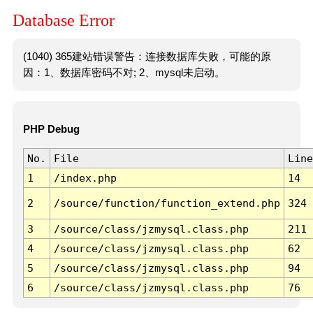
Database Error
(1040) 365建站错误警告：连接数据库失败，可能的原
因：1、数据库密码不对; 2、mysql未启动。
PHP Debug
No.
File
Line
1
/index.php
14
2
/source/function/function_extend.php
324
3
/source/class/jzmysql.class.php
211
4
/source/class/jzmysql.class.php
62
5
/source/class/jzmysql.class.php
94
6
/source/class/jzmysql.class.php
76