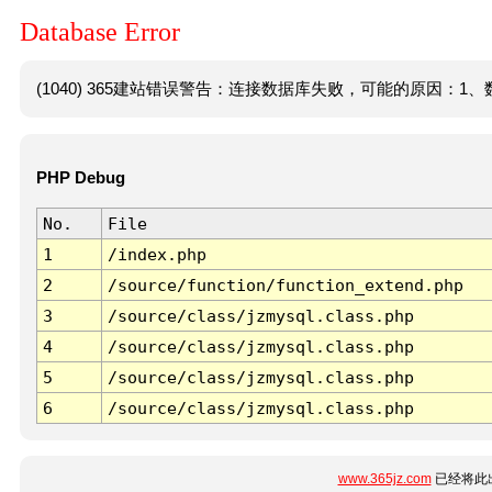
Database Error
(1040) 365建站错误警告：连接数据库失败，可能的原因：1、数
PHP Debug
No.
File
1
/index.php
2
/source/function/function_extend.php
3
/source/class/jzmysql.class.php
4
/source/class/jzmysql.class.php
5
/source/class/jzmysql.class.php
6
/source/class/jzmysql.class.php
www.365jz.com
已经将此