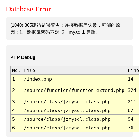
Database Error
(1040) 365建站错误警告：连接数据库失败，可能的原
因：1、数据库密码不对; 2、mysql未启动。
PHP Debug
No.
File
Line
1
/index.php
14
2
/source/function/function_extend.php
324
3
/source/class/jzmysql.class.php
211
4
/source/class/jzmysql.class.php
62
5
/source/class/jzmysql.class.php
94
6
/source/class/jzmysql.class.php
76