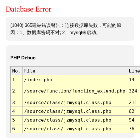
Database Error
(1040) 365建站错误警告：连接数据库失败，可能的原
因：1、数据库密码不对; 2、mysql未启动。
PHP Debug
No.
File
Line
1
/index.php
14
2
/source/function/function_extend.php
324
3
/source/class/jzmysql.class.php
211
4
/source/class/jzmysql.class.php
62
5
/source/class/jzmysql.class.php
94
6
/source/class/jzmysql.class.php
76