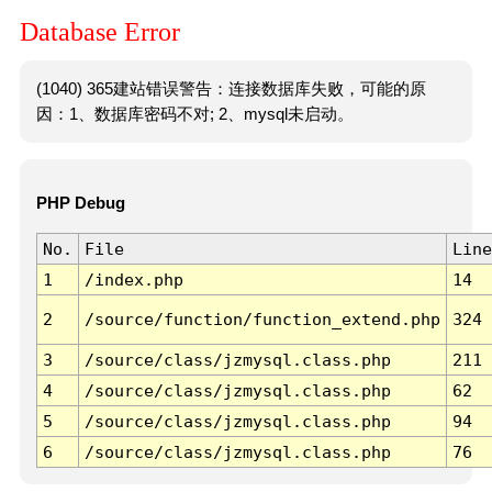
Database Error
(1040) 365建站错误警告：连接数据库失败，可能的原
因：1、数据库密码不对; 2、mysql未启动。
PHP Debug
No.
File
Line
1
/index.php
14
2
/source/function/function_extend.php
324
3
/source/class/jzmysql.class.php
211
4
/source/class/jzmysql.class.php
62
5
/source/class/jzmysql.class.php
94
6
/source/class/jzmysql.class.php
76