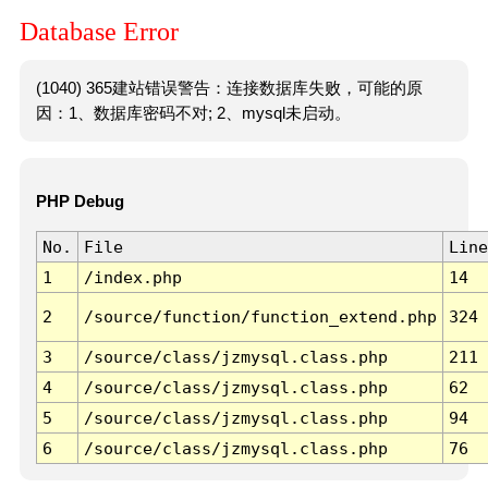
Database Error
(1040) 365建站错误警告：连接数据库失败，可能的原
因：1、数据库密码不对; 2、mysql未启动。
PHP Debug
No.
File
Line
1
/index.php
14
2
/source/function/function_extend.php
324
3
/source/class/jzmysql.class.php
211
4
/source/class/jzmysql.class.php
62
5
/source/class/jzmysql.class.php
94
6
/source/class/jzmysql.class.php
76