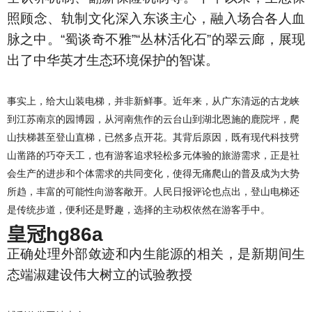
照顾念、轨制文化深入东谈主心，融入场合各人血
脉之中。“蜀谈奇不雅”“丛林活化石”的翠云廊，展现
出了中华英才生态环境保护的智谋。
事实上，给大山装电梯，并非新鲜事。近年来，从广东清远的古龙峡
到江苏南京的园博园，从河南焦作的云台山到湖北恩施的鹿院坪，爬
山扶梯甚至登山直梯，已然多点开花。其背后原因，既有现代科技劈
山凿路的巧夺天工，也有游客追求轻松多元体验的旅游需求，正是社
会生产的进步和个体需求的共同变化，使得无痛爬山的普及成为大势
所趋，丰富的可能性向游客敞开。人民日报评论也点出，登山电梯还
是传统步道，便利还是野趣，选择的主动权依然在游客手中。
皇冠hg86a
正确处理外部敛迹和内生能源的相关，是新期间生
态端淑建设伟大树立的试验教授