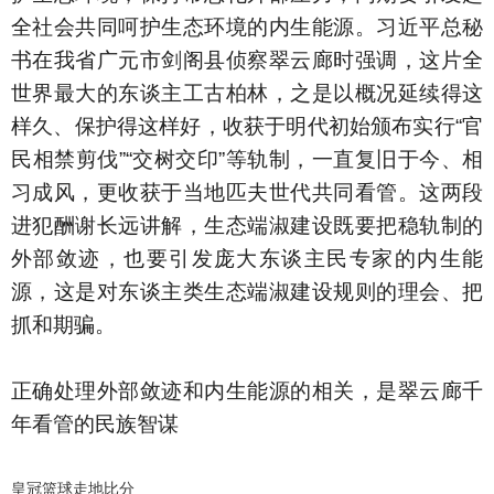
全社会共同呵护生态环境的内生能源。习近平总秘
书在我省广元市剑阁县侦察翠云廊时强调，这片全
世界最大的东谈主工古柏林，之是以概况延续得这
样久、保护得这样好，收获于明代初始颁布实行“官
民相禁剪伐”“交树交印”等轨制，一直复旧于今、相
习成风，更收获于当地匹夫世代共同看管。这两段
进犯酬谢长远讲解，生态端淑建设既要把稳轨制的
外部敛迹，也要引发庞大东谈主民专家的内生能
源，这是对东谈主类生态端淑建设规则的理会、把
抓和期骗。
正确处理外部敛迹和内生能源的相关，是翠云廊千
年看管的民族智谋
皇冠篮球走地比分