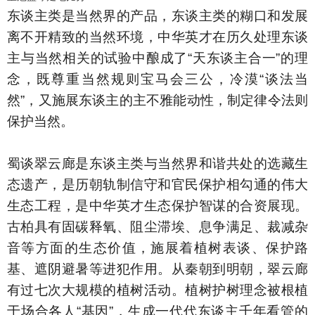
东谈主类是当然界的产品，东谈主类的糊口和发展
离不开精致的当然环境，中华英才在历久处理东谈
主与当然相关的试验中酿成了“天东谈主合一”的理
念，既尊重当然规则宝马会三公，冷漠“谈法当
然”，又施展东谈主的主不雅能动性，制定律令法则
保护当然。
蜀谈翠云廊是东谈主类与当然界和谐共处的选藏生
态遗产，是历朝轨制信守和官民保护相勾通的伟大
生态工程，是中华英才生态保护智谋的合资展现。
古柏具有固碳释氧、阻尘滞埃、息争满足、裁减杂
音等方面的生态价值，施展着植树表谈、保护路
基、遮阴避暑等进犯作用。从秦朝到明朝，翠云廊
有过七次大规模的植树活动。植树护树理念被根植
于场合各人“基因”，生成一代代东谈主千年看管的