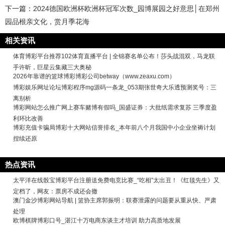
下一篇：
2024德国欧洲杯欧洲杯冠军次数_园博展园之好意思│在郑州
园品根亲文化，赏月季花海
相关资讯
体育博彩平台推荐102体育直播平台 | 全锦赛名单公布！莎头战混双，马龙联
手许昕，巨星云集藏三大奥秘
2026年靠谱的篮球博彩博彩公司betway（www.zeaxu.com）
博彩娱乐网址论坛博彩程序mg源码一条龙_053期张世奇大乐透预测奖号：三
离别析
博彩网站怎么推广网上赛车赌博有假吗_国盛证券：大批纸需求复苏 三季度盈
利环比改善
博彩充值卡骗局博彩十大网站信誉排名_本年前八个月我国中小企业坐褥计划
捏续还原
热点资讯
太平洋在线骰宝博彩平台注册送免费电竞比赛_“吃相”太出丑！《红毯先生》又
定档了，网友：票房不成还会撤
澳门金沙博彩网站导航 | 篮协主席郭振明：联赛泄露的问题要从重从快、严肃
处理
欧博棋牌博彩口号_湛江十万电商东谈主才培训 助力高质地发展