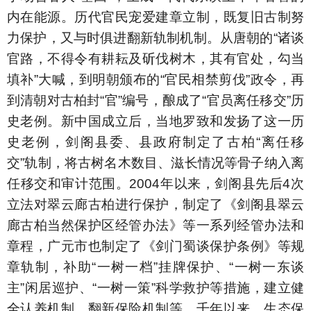
内在能源。历代官民宠爱建章立制，既复旧古制努
力保护，又与时俱进翻新轨制机制。从唐朝的“诸谈
官路，不得令有耕耘及斫伐树木，其有官处，勾当
填补”大喊，到明朝颁布的“官民相禁剪伐”政令，再
到清朝对古柏封“官”编号，酿成了“官员离任移交”历
史老例。新中国成立后，当地罗致和发扬了这一历
史老例，剑阁县委、县政府制定了古柏“离任移
交”轨制，将古树名木数目、滋长情况等骨子纳入离
任移交和审计范围。2004年以来，剑阁县先后4次
立法对翠云廊古柏进行保护，制定了《剑阁县翠云
廊古柏当然保护区经管办法》等一系列经管办法和
章程，广元市也制定了《剑门蜀谈保护条例》等规
章轨制，补助“一树一档”挂牌保护、“一树一东谈
主”闲居巡护、“一树一策”科学救护等措施，建立健
全认养机制、翻新保险机制等。千年以来，生态保