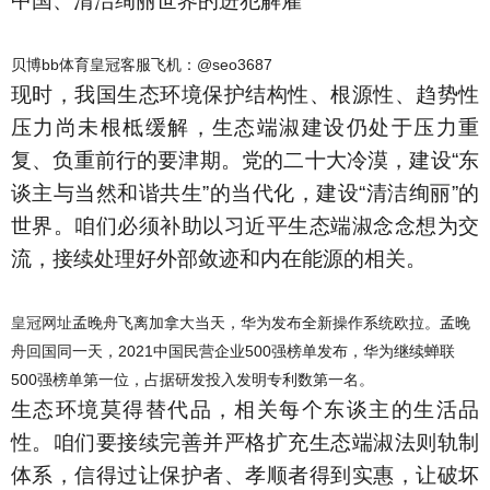
中国、清洁绚丽世界的进犯解雇
贝博bb体育皇冠客服飞机：@seo3687
现时，我国生态环境保护结构性、根源性、趋势性
压力尚未根柢缓解，生态端淑建设仍处于压力重
复、负重前行的要津期。党的二十大冷漠，建设“东
谈主与当然和谐共生”的当代化，建设“清洁绚丽”的
世界。咱们必须补助以习近平生态端淑念念想为交
流，接续处理好外部敛迹和内在能源的相关。
皇冠网址
孟晚舟飞离加拿大当天，华为发布全新操作系统欧拉。孟晚
舟回国同一天，2021中国民营企业500强榜单发布，华为继续蝉联
500强榜单第一位，占据研发投入发明专利数第一名。
生态环境莫得替代品，相关每个东谈主的生活品
性。咱们要接续完善并严格扩充生态端淑法则轨制
体系，信得过让保护者、孝顺者得到实惠，让破坏