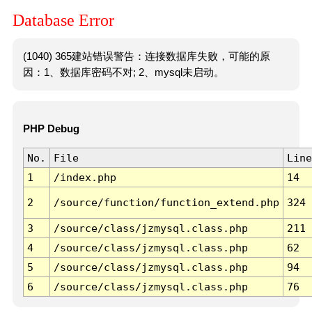
Database Error
(1040) 365建站错误警告：连接数据库失败，可能的原
因：1、数据库密码不对; 2、mysql未启动。
PHP Debug
No.
File
Line
1
/index.php
14
2
/source/function/function_extend.php
324
3
/source/class/jzmysql.class.php
211
4
/source/class/jzmysql.class.php
62
5
/source/class/jzmysql.class.php
94
6
/source/class/jzmysql.class.php
76