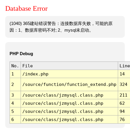
Database Error
(1040) 365建站错误警告：连接数据库失败，可能的原
因：1、数据库密码不对; 2、mysql未启动。
PHP Debug
No.
File
Line
1
/index.php
14
2
/source/function/function_extend.php
324
3
/source/class/jzmysql.class.php
211
4
/source/class/jzmysql.class.php
62
5
/source/class/jzmysql.class.php
94
6
/source/class/jzmysql.class.php
76