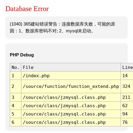
Database Error
(1040) 365建站错误警告：连接数据库失败，可能的原
因：1、数据库密码不对; 2、mysql未启动。
PHP Debug
No.
File
Line
1
/index.php
14
2
/source/function/function_extend.php
324
3
/source/class/jzmysql.class.php
211
4
/source/class/jzmysql.class.php
62
5
/source/class/jzmysql.class.php
94
6
/source/class/jzmysql.class.php
76