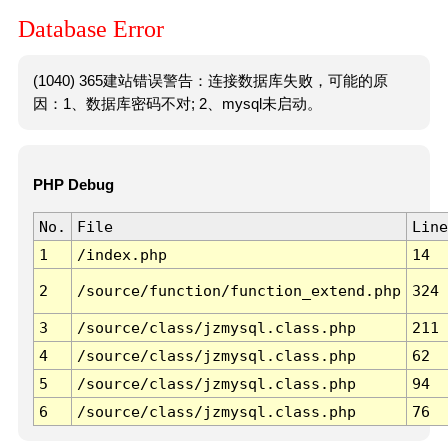
Database Error
(1040) 365建站错误警告：连接数据库失败，可能的原
因：1、数据库密码不对; 2、mysql未启动。
PHP Debug
No.
File
Line
1
/index.php
14
2
/source/function/function_extend.php
324
3
/source/class/jzmysql.class.php
211
4
/source/class/jzmysql.class.php
62
5
/source/class/jzmysql.class.php
94
6
/source/class/jzmysql.class.php
76