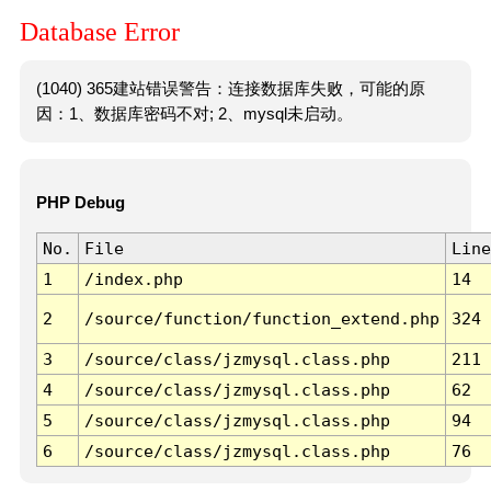
Database Error
(1040) 365建站错误警告：连接数据库失败，可能的原
因：1、数据库密码不对; 2、mysql未启动。
PHP Debug
No.
File
Line
1
/index.php
14
2
/source/function/function_extend.php
324
3
/source/class/jzmysql.class.php
211
4
/source/class/jzmysql.class.php
62
5
/source/class/jzmysql.class.php
94
6
/source/class/jzmysql.class.php
76