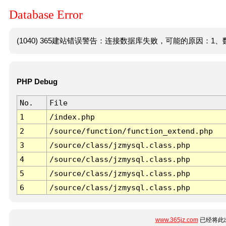
Database Error
(1040) 365建站错误警告：连接数据库失败，可能的原因：1、数
PHP Debug
No.
File
1
/index.php
2
/source/function/function_extend.php
3
/source/class/jzmysql.class.php
4
/source/class/jzmysql.class.php
5
/source/class/jzmysql.class.php
6
/source/class/jzmysql.class.php
www.365jz.com
已经将此