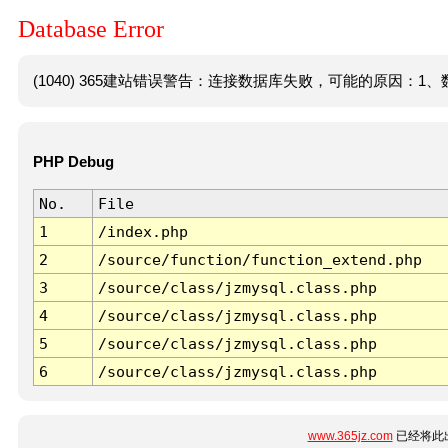
Database Error
(1040) 365建站错误警告：连接数据库失败，可能的原因：1、数
PHP Debug
No.
File
1
/index.php
2
/source/function/function_extend.php
3
/source/class/jzmysql.class.php
4
/source/class/jzmysql.class.php
5
/source/class/jzmysql.class.php
6
/source/class/jzmysql.class.php
www.365jz.com
已经将此