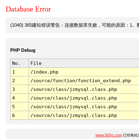
Database Error
(1040) 365建站错误警告：连接数据库失败，可能的原因：1、数
PHP Debug
No.
File
1
/index.php
2
/source/function/function_extend.php
3
/source/class/jzmysql.class.php
4
/source/class/jzmysql.class.php
5
/source/class/jzmysql.class.php
6
/source/class/jzmysql.class.php
www.365jz.com
已经将此