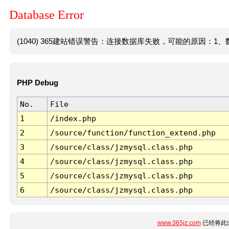
Database Error
(1040) 365建站错误警告：连接数据库失败，可能的原因：1、数
PHP Debug
No.
File
1
/index.php
2
/source/function/function_extend.php
3
/source/class/jzmysql.class.php
4
/source/class/jzmysql.class.php
5
/source/class/jzmysql.class.php
6
/source/class/jzmysql.class.php
www.365jz.com
已经将此