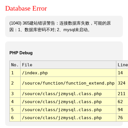
Database Error
(1040) 365建站错误警告：连接数据库失败，可能的原
因：1、数据库密码不对; 2、mysql未启动。
PHP Debug
No.
File
Line
1
/index.php
14
2
/source/function/function_extend.php
324
3
/source/class/jzmysql.class.php
211
4
/source/class/jzmysql.class.php
62
5
/source/class/jzmysql.class.php
94
6
/source/class/jzmysql.class.php
76