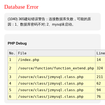
Database Error
(1040) 365建站错误警告：连接数据库失败，可能的原
因：1、数据库密码不对; 2、mysql未启动。
PHP Debug
No.
File
Line
1
/index.php
14
2
/source/function/function_extend.php
324
3
/source/class/jzmysql.class.php
211
4
/source/class/jzmysql.class.php
62
5
/source/class/jzmysql.class.php
94
6
/source/class/jzmysql.class.php
76