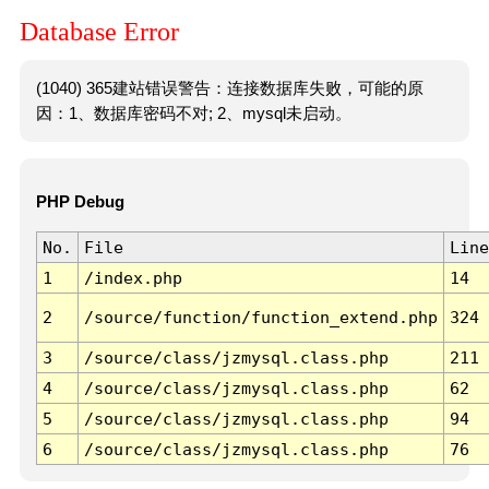
Database Error
(1040) 365建站错误警告：连接数据库失败，可能的原
因：1、数据库密码不对; 2、mysql未启动。
PHP Debug
No.
File
Line
1
/index.php
14
2
/source/function/function_extend.php
324
3
/source/class/jzmysql.class.php
211
4
/source/class/jzmysql.class.php
62
5
/source/class/jzmysql.class.php
94
6
/source/class/jzmysql.class.php
76