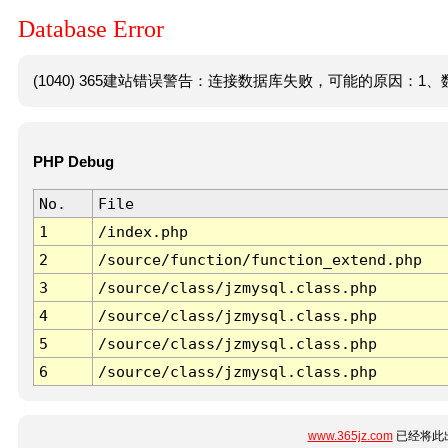
Database Error
(1040) 365建站错误警告：连接数据库失败，可能的原因：1、数
PHP Debug
No.
File
1
/index.php
2
/source/function/function_extend.php
3
/source/class/jzmysql.class.php
4
/source/class/jzmysql.class.php
5
/source/class/jzmysql.class.php
6
/source/class/jzmysql.class.php
www.365jz.com
已经将此