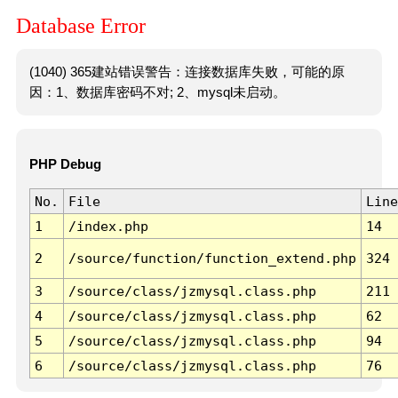
Database Error
(1040) 365建站错误警告：连接数据库失败，可能的原
因：1、数据库密码不对; 2、mysql未启动。
PHP Debug
No.
File
Line
1
/index.php
14
2
/source/function/function_extend.php
324
3
/source/class/jzmysql.class.php
211
4
/source/class/jzmysql.class.php
62
5
/source/class/jzmysql.class.php
94
6
/source/class/jzmysql.class.php
76