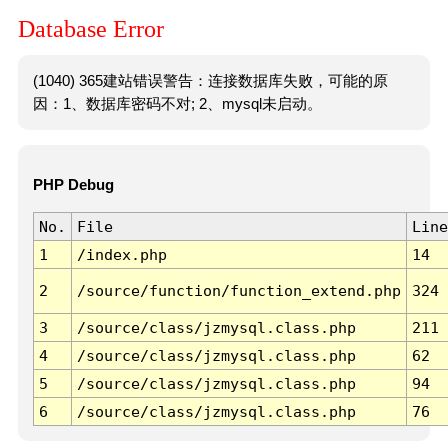
Database Error
(1040) 365建站错误警告：连接数据库失败，可能的原
因：1、数据库密码不对; 2、mysql未启动。
PHP Debug
No.
File
Line
1
/index.php
14
2
/source/function/function_extend.php
324
3
/source/class/jzmysql.class.php
211
4
/source/class/jzmysql.class.php
62
5
/source/class/jzmysql.class.php
94
6
/source/class/jzmysql.class.php
76