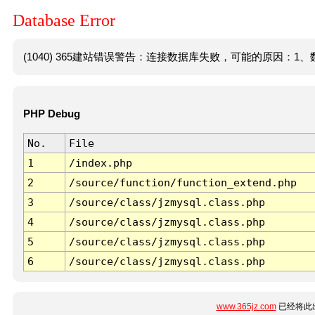
Database Error
(1040) 365建站错误警告：连接数据库失败，可能的原因：1、数
PHP Debug
No.
File
1
/index.php
2
/source/function/function_extend.php
3
/source/class/jzmysql.class.php
4
/source/class/jzmysql.class.php
5
/source/class/jzmysql.class.php
6
/source/class/jzmysql.class.php
www.365jz.com
已经将此