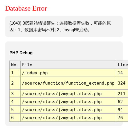
Database Error
(1040) 365建站错误警告：连接数据库失败，可能的原
因：1、数据库密码不对; 2、mysql未启动。
PHP Debug
No.
File
Line
1
/index.php
14
2
/source/function/function_extend.php
324
3
/source/class/jzmysql.class.php
211
4
/source/class/jzmysql.class.php
62
5
/source/class/jzmysql.class.php
94
6
/source/class/jzmysql.class.php
76