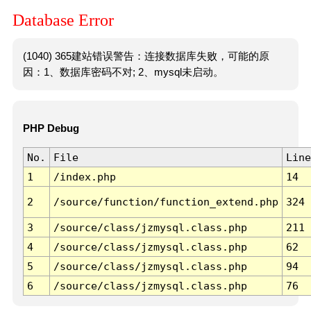
Database Error
(1040) 365建站错误警告：连接数据库失败，可能的原
因：1、数据库密码不对; 2、mysql未启动。
PHP Debug
No.
File
Line
1
/index.php
14
2
/source/function/function_extend.php
324
3
/source/class/jzmysql.class.php
211
4
/source/class/jzmysql.class.php
62
5
/source/class/jzmysql.class.php
94
6
/source/class/jzmysql.class.php
76